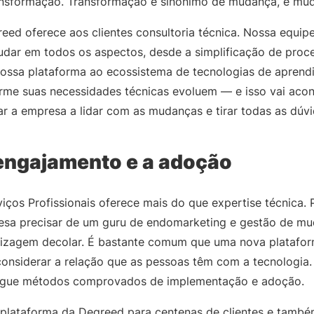
nsformação. Transformação é sinônimo de mudança, e mudar
reed oferece aos clientes consultoria técnica. Nossa equip
judar em todos os aspectos, desde a simplificação de proc
nossa plataforma ao ecossistema de tecnologias de aprend
rme suas necessidades técnicas evoluem — e isso vai acon
ar a empresa a lidar com as mudanças e tirar todas as dúvi
 engajamento e a adoção
iços Profissionais oferece mais do que expertise técnica.
sa precisar de um guru de endomarketing e gestão de mu
dizagem decolar. É bastante comum que uma nova platafo
considerar a relação que as pessoas têm com a tecnologia. 
 segue métodos comprovados de implementação e adoção.
plataforma da Degreed para centenas de clientes e tamb