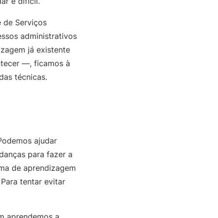
 é difícil.
e de Serviços
essos administrativos
izagem já existente
tecer —, ficamos à
das técnicas.
 Podemos ajudar
danças para fazer a
rma de aprendizagem
Para tentar evitar
ém aprendemos a