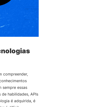
cnologias
am compreender,
 conhecimentos
em sempre essas
 de habilidades, APIs
ogia é adquirida, é