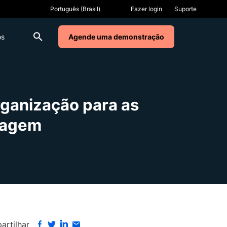
Fazer login
Suporte
os
Agende uma demonstração
rganização para as
zagem
rtilhar