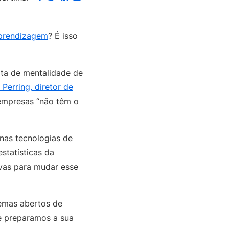
prendizagem
? É isso
lta de mentalidade de
 Perring, diretor de
 empresas “não têm o
.
nas tecnologias de
statísticas da
ivas para mudar esse
temas abertos de
e preparamos a sua