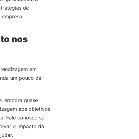
tratégias de
a empresa.
to nos
aprendizagem em
manda um pouco de
e, embora quase
izagem aos objetivos
o. Fale conosco se
rovar o impacto da
ajudar.