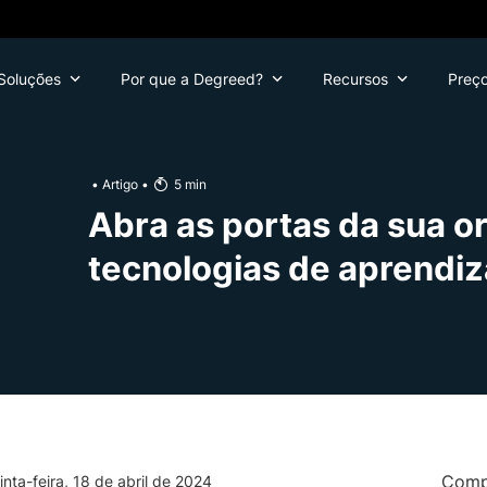
Soluções
Por que a Degreed?
Recursos
Preç
•
Artigo
•
5
min
Abra as portas da sua o
tecnologias de aprendi
Compa
inta-feira, 18 de abril de 2024