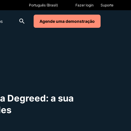
Fazer login
Suporte
os
Agende uma demonstração
na Degreed: a sua
des