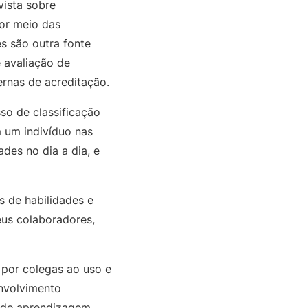
ista sobre
por meio das
es são outra fonte
 avaliação de
ernas de acreditação.
so de classificação
 um indivíduo nas
des no dia a dia, e
s de habilidades e
eus colaboradores,
 por colegas ao uso e
nvolvimento
s de aprendizagem