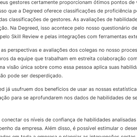
seus gestores certamente proporcionam ótimos pontos de v
isso que a Degreed oferece classificações de proficiência 
das classificações de gestores. As avaliações de habilidad
ção. Na Degreed, isso acontece pelo nosso questionário de
 pelo Skill Review e pelas integrações com ferramentas ext
 as perspectivas e avaliações dos colegas no nosso proces
ros da equipe que trabalham em estreita colaboração com
ma visão única sobre como essa pessoa aplica suas habilida
não pode ser desperdiçado.
d já usufruem dos benefícios de usar as nossas estatística
cação para se aprofundarem nos dados de habilidades de s
onectar os níveis de confiança de habilidades analisadas
enho da empresa. Além disso, é possível estimular o dese
dades em toda a empresa e planejar as intervenções certa