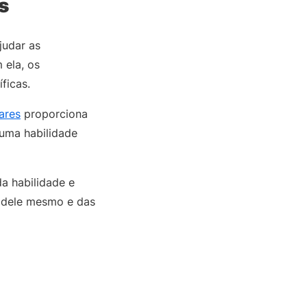
s
judar as
 ela, os
íficas.
ares
proporciona
 uma habilidade
a habilidade e
, dele mesmo e das