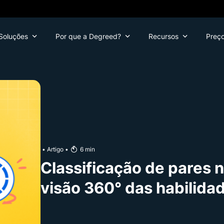
Soluções
Por que a Degreed?
Recursos
Preç
•
Artigo
•
6
min
Classificação de pares 
visão 360° das habilida