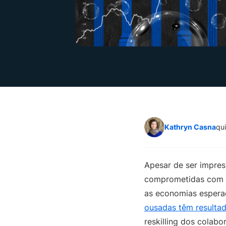
Kathryn Casna
qui
Apesar de ser impre
comprometidas com a 
as economias espera
ousadas têm resulta
reskilling dos colab