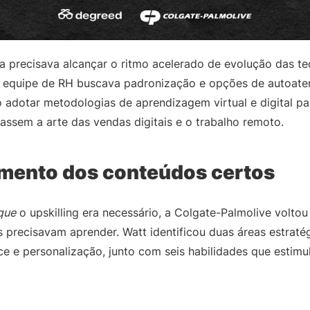
sa precisava alcançar o ritmo acelerado de evolução das te
 equipe de RH buscava padronização e opções de autoat
so adotar metodologias de aprendizagem virtual e digital p
ssem a arte das vendas digitais e o trabalho remoto.
mento dos conteúdos certos
que
o upskilling era necessário, a Colgate-Palmolive volto
precisavam aprender. Watt identificou duas áreas estraté
e e personalização, junto com seis habilidades que estimu