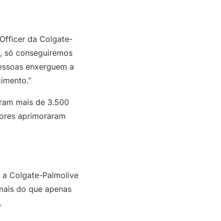
Officer da Colgate-
o, só conseguiremos
pessoas enxerguem a
imento.”
aram mais de 3.500
dores aprimoraram
 a Colgate-Palmolive
mais do que apenas
.