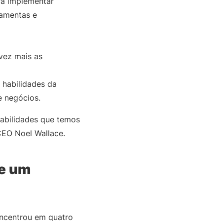
ra implementar
ramentas e
vez mais as
 habilidades da
e negócios.
habilidades que temos
 CEO Noel Wallace.
 e um
oncentrou em quatro