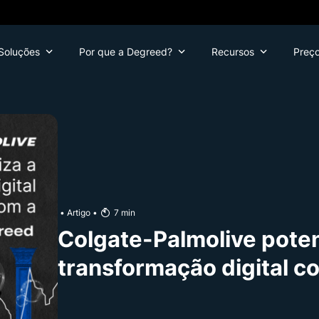
Soluções
Por que a Degreed?
Recursos
Preç
•
Artigo
•
7
min
Colgate-Palmolive poten
transformação digital 