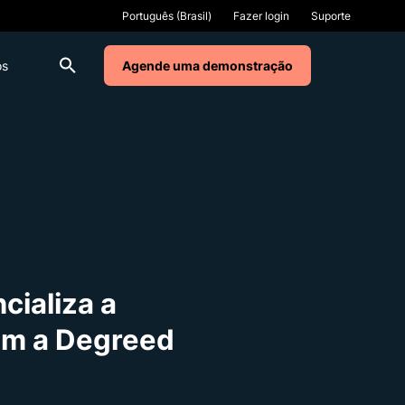
Fazer login
Suporte
os
Agende uma demonstração
cializa a
com a Degreed