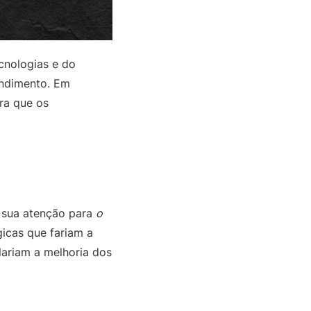
cnologias e do
endimento. Em
ara que os
u sua atenção para
o
gicas que fariam a
lariam a melhoria dos