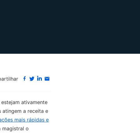
rtilhar
estejam ativamente
 atingem a receita e
ações mais rápidas e
 magistral o