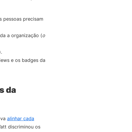
s pessoas precisam
da a organização (
o
.
views e os badges da
s da
sava
alinhar cada
att discriminou os