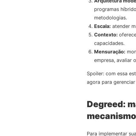
Arquitetura mode
programas híbrid
metodologias.
Escala:
atender ma
Contexto:
oferece
capacidades.
Mensuração:
moni
empresa, avaliar 
Spoiler: com essa es
agora para gerenciar
Degreed: ma
mecanismo 
Para implementar sua