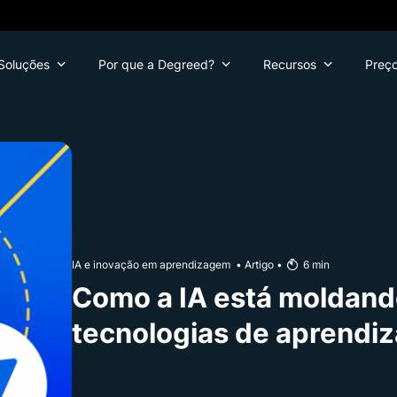
Soluções
Por que a Degreed?
Recursos
Preç
IA e inovação em aprendizagem
•
Artigo
•
6
min
Como a IA está moldando
tecnologias de aprendi