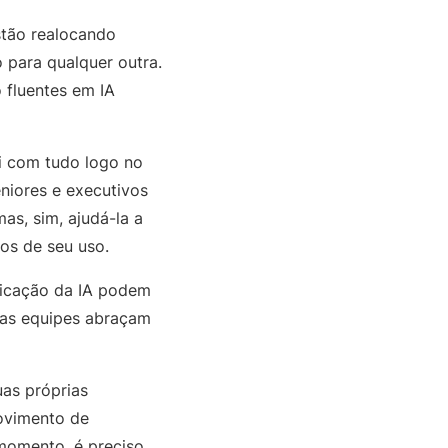
stão realocando
 para qualquer outra.
 fluentes em IA
oi com tudo logo no
eniores e executivos
as, sim, ajudá-la a
os de seu uso.
licação da IA podem
 as equipes abraçam
as próprias
movimento de
 momento, é preciso