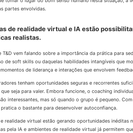
de tomar o lugar do bom senso humano nesta situação, a I
as partes envolvidas.
s de realidade virtual e IA estão possibilit
cas realistas.
 T&D vem falando sobre a importância da prática para sed
o de soft skills ou daquelas habilidades intangíveis que m
, momentos de liderança e interações que envolvem feedb
radores tenham oportunidades seguras e recorrentes sufici
que seja para valer. Embora funcione, o coaching individua
ão interessantes, mas só quando o grupo é pequeno. Com i
pratica o bastante para desenvolver autoconfiança.
e realidade virtual estão gerando oportunidades inéditas n
das pela IA e ambientes de realidade virtual já permitem q