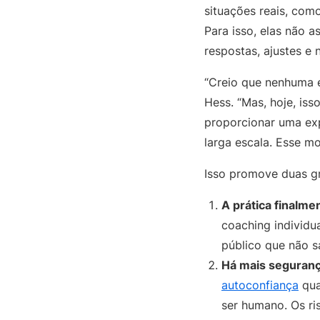
situações reais, co
Para isso, elas não 
respostas, ajustes e 
“Creio que nenhuma 
Hess. “Mas, hoje, is
proporcionar uma exp
larga escala. Esse m
Isso promove duas g
A prática finalme
coaching individu
público que não sa
Há mais seguranç
autoconfiança
qua
ser humano. Os ri