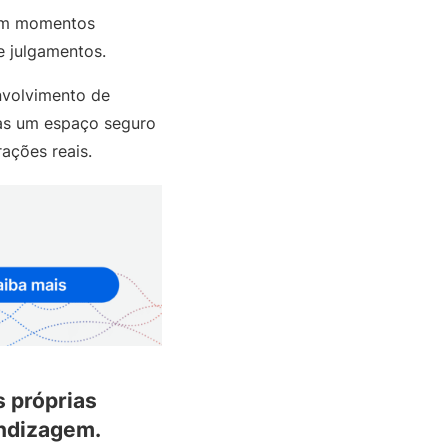
 em momentos
e julgamentos.
envolvimento de
oas um espaço seguro
ações reais.
 próprias
endizagem.