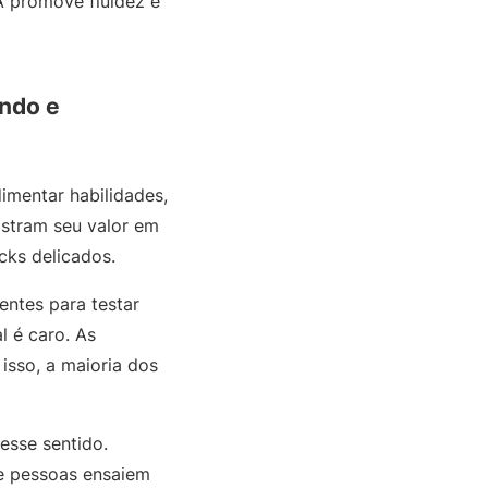
A promove fluidez e
ando e
imentar habilidades,
ostram seu valor em
acks delicados.
entes para testar
l é caro. As
sso, a maioria dos
esse sentido.
ue pessoas ensaiem