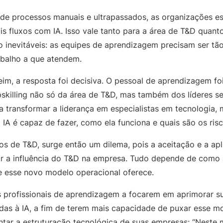
de processos manuais e ultrapassados, as organizações e
is fluxos com IA. Isso vale tanto para a área de T&D quanto
 inevitáveis: as equipes de aprendizagem precisam ser tão
abalho a que atendem.
eim, a resposta foi decisiva. O pessoal de aprendizagem f
upskilling não só da área de T&D, mas também dos líderes s
a transformar a liderança em especialistas em tecnologia, m
IA é capaz de fazer, como ela funciona e quais são os risc
s de T&D, surge então um dilema, pois a aceitação e a ap
ar a influência do T&D na empresa. Tudo depende de como
e esse novo modelo operacional oferece.
 profissionais de aprendizagem a focarem em aprimorar su
adas à IA, a fim de terem mais capacidade de puxar esse 
ntar a estruturação tecnológica de suas empresas: “Neste