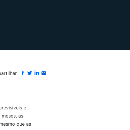
rtilhar
revisíveis e
s meses, as
s mesmo que as