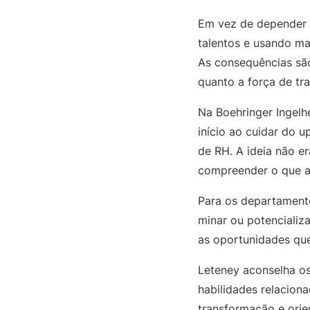
Em vez de depender 
talentos e usando ma
As consequências são
quanto a força de tr
Na Boehringer Ingelh
início ao cuidar do 
de RH. A ideia não er
compreender o que a 
Para os departamento
minar ou potencializ
as oportunidades qu
Leteney aconselha os
habilidades relacion
transformação e orie