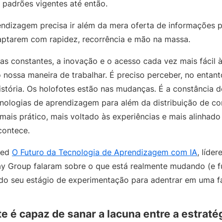
padrões vigentes até então.
endizagem precisa ir além da mera oferta de informações p
daptarem com rapidez, recorrência e mão na massa.
s constantes, a inovação e o acesso cada vez mais fácil à
 nossa maneira de trabalhar. É preciso perceber, no entant
istória. Os holofotes estão nas mudanças. É a constância d
nologias de aprendizagem para além da distribuição de co
ais prático, mais voltado às experiências e mais alinhad
contece.
eed
O Futuro da Tecnologia de Aprendizagem com IA
, líde
ay Group falaram sobre o que está realmente mudando (e 
 do seu estágio de experimentação para adentrar em uma f
te é capaz de sanar a lacuna entre a estraté