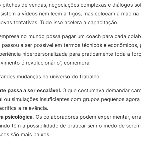
mo pitches de vendas, negociações complexas e diálogos s
assistem a vídeos nem leem artigos, mas colocam a mão n
novas tentativas. Tudo isso acelera a capacitação.
empresa no mundo possa pagar um coach para cada colab
so passou a ser possível em termos técnicos e econômicos
eriência hiperpersonalizada para praticamente toda a for
ovimento é revolucionário”, comemora.
randes mudanças no universo do trabalho:
nte passa a ser escalável.
O que costumava demandar caro
al ou simulações insuficientes com grupos pequenos agor
crifica a relevância.
a psicológica.
Os colaboradores podem experimentar, err
ndo têm a possibilidade de praticar sem o medo de serem 
scos são mais baixos.