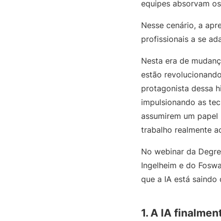
equipes absorvam os 
Nesse cenário, a apr
profissionais a se a
Nesta era de mudança
estão revolucionando
protagonista dessa h
impulsionando as tec
assumirem um papel m
trabalho realmente a
No webinar da Degr
Ingelheim e do Fosw
que a IA está saindo
1. A IA finalmen