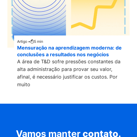
Artigo •
5
min
Mensuração na aprendizagem moderna: de
conclusões a resultados nos negócios
A área de T&D sofre pressões constantes da
alta administração para provar seu valor,
afinal, é necessário justificar os custos. Por
muito
Vamos manter
contato
.