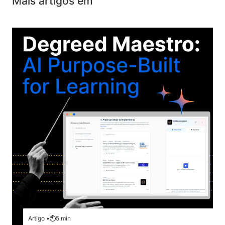
Mais artigos em
Artigo •
5
min