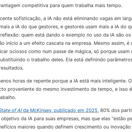
antagem competitiva para quem trabalha mais tempo.
nte sofisticação, a IA não está eliminando vagas em larg
 mais a IA do que gestores, e gestores usam mais a IA do q
 reflexão: quem está dando o exemplo no uso da IA são os 
ão início a um efeito cascata na empresa. Mesmo assim, é
ficar ociosos como num passe de mágica, só porque usam m
substituindo o trabalho deles. Ela está definindo parâmetr
 resultados.
nos horas de repente porque a IA está mais inteligente.
to proveniente do mesmo investimento de tempo, e isso é
rabalho.
State of AI
da McKinsey, publicado em 2025
, 80% dos part
m objetivo da IA para suas empresas, mas que elas “estão 
nefícios maiores quando definem crescimento ou inovação