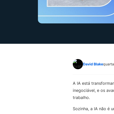
David Blake
quarta
A IA está transforma
inegociável, e os av
trabalho.
Sozinha, a IA não é u