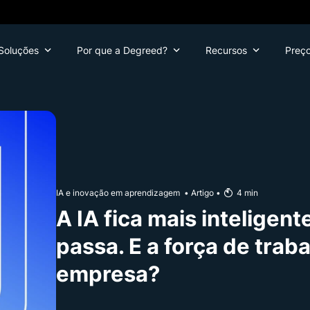
Soluções
Por que a Degreed?
Recursos
Preç
IA e inovação em aprendizagem
•
Artigo
•
4
min
A IA fica mais inteligent
passa. E a força de trab
empresa?