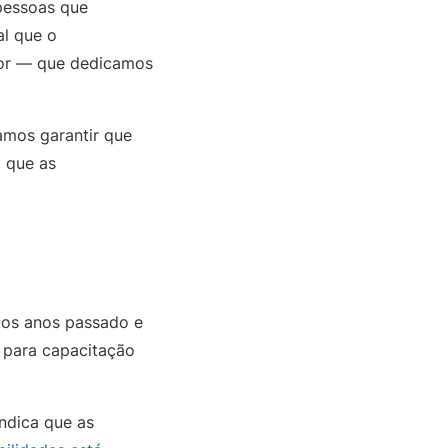
 pessoas que
l que o
ior ― que dedicamos
amos garantir que
a que as
 dos anos passado e
 para capacitação
ndica que as