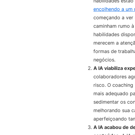
habilidades estã
encolhendo a um r
começando a ver 
caminham rumo à a
habilidades dispo
merecem a atenção
formas de trabalh
negócios.
A IA viabiliza ex
colaboradores ag
risco. O coachin
mais adequado par
sedimentar os con
melhorando sua ca
aperfeiçoando ta
A IA acabou de d