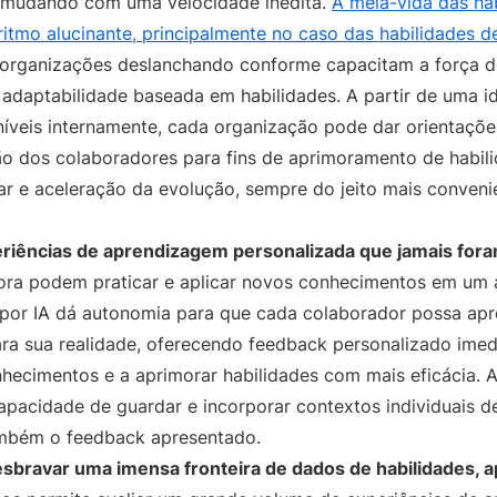
o mudando com uma velocidade inédita.
A meia-vida das ha
itmo alucinante, principalmente no caso das habilidades d
organizações deslanchando conforme capacitam a força de
daptabilidade baseada em habilidades. A partir de uma id
níveis internamente, cada organização pode dar orientaçõe
 dos colaboradores para fins de aprimoramento de habilid
ar e aceleração da evolução, sempre do jeito mais conveni
periências de aprendizagem personalizada que jamais for
ora podem praticar e aplicar novos conhecimentos em um 
g por IA dá autonomia para que cada colaborador possa a
a sua realidade, oferecendo feedback personalizado imed
hecimentos e a aprimorar habilidades com mais eficácia. A
pacidade de guardar e incorporar contextos individuais 
mbém o feedback apresentado.
esbravar uma imensa fronteira de dados de habilidades, 