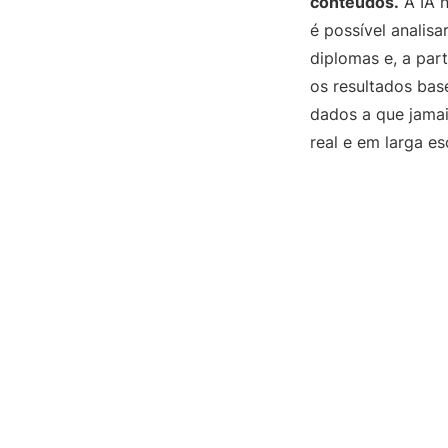
conteúdos.
A IA n
é possível analisa
diplomas e, a part
os resultados bas
dados a que jamai
real e em larga es