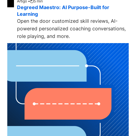
Artigo •
5
min
Degreed Maestro: AI Purpose-Built for
Learning
Open the door customized skill reviews, AI-
powered personalized coaching conversations,
role playing, and more.