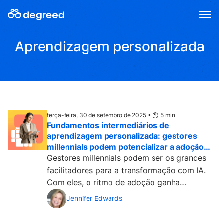
Skip
to
content
Aprendizagem personalizada
terça-feira, 30 de setembro de 2025 •
5
min
Fundamentos intermediários de
aprendizagem personalizada: gestores
millennials podem potencializar a adoção
da IA
Gestores millennials podem ser os grandes
facilitadores para a transformação com IA.
Com eles, o ritmo de adoção ganha
velocidade, aprimorando a personalização
Jennifer Edwards
da aprendizagem....