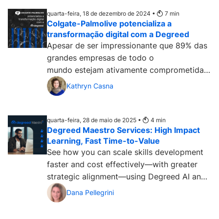
quarta-feira, 18 de dezembro de 2024 •
7
min
Colgate-Palmolive potencializa a
transformação digital com a Degreed
Apesar de ser impressionante que 89% das
grandes empresas de todo o
mundo estejam ativamente comprometidas
com a transformação digital e...
Kathryn Casna
quarta-feira, 28 de maio de 2025 •
4
min
Degreed Maestro Services: High Impact
Learning, Fast Time-to-Value
See how you can scale skills development
faster and cost effectively—with greater
strategic alignment—using Degreed AI and
expertise....
Dana Pellegrini