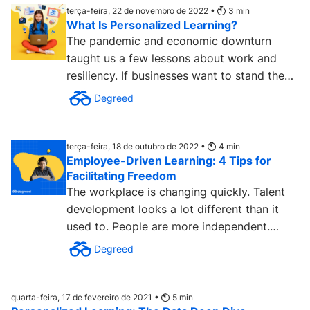
terça-feira, 22 de novembro de 2022 •
3
min
What Is Personalized Learning?
The pandemic and economic downturn
taught us a few lessons about work and
resiliency. If businesses want to stand the
test of time, they must be...
Degreed
terça-feira, 18 de outubro de 2022 •
4
min
Employee-Driven Learning: 4 Tips for
Facilitating Freedom
The workplace is changing quickly. Talent
development looks a lot different than it
used to. People are more independent.
Smart investment that...
Degreed
quarta-feira, 17 de fevereiro de 2021 •
5
min