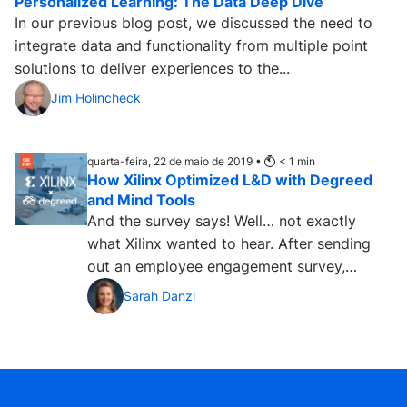
Personalized Learning: The Data Deep Dive
In our previous blog post, we discussed the need to
integrate data and functionality from multiple point
solutions to deliver experiences to the...
Jim Holincheck
quarta-feira, 22 de maio de 2019 •
< 1
min
How Xilinx Optimized L&D with Degreed
and Mind Tools
And the survey says! Well… not exactly
what Xilinx wanted to hear. After sending
out an employee engagement survey,
company leaders had to face...
Sarah Danzl