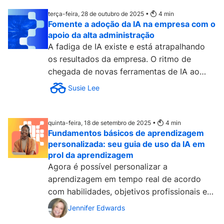
terça-feira, 28 de outubro de 2025 •
4
min
Fomente a adoção da IA na empresa com o
apoio da alta administração
A fadiga de IA existe e está atrapalhando
os resultados da empresa. O ritmo de
chegada de novas ferramentas de IA ao
mercado é tão acelerado...
Susie Lee
quinta-feira, 18 de setembro de 2025 •
4
min
Fundamentos básicos de aprendizagem
personalizada: seu guia de uso da IA em
prol da aprendizagem
Agora é possível personalizar a
aprendizagem em tempo real de acordo
com habilidades, objetivos profissionais e
preferências de aprendizagem....
Jennifer Edwards