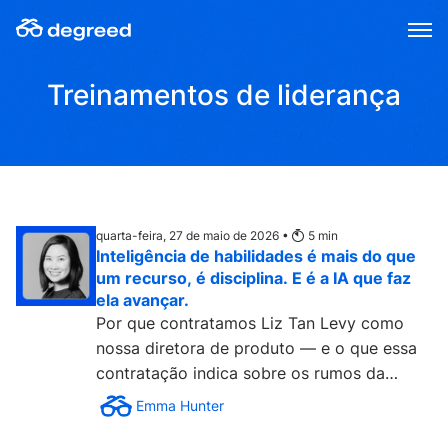
Skip
to
content
Treinamentos de liderança
quarta-feira, 27 de maio de 2026 •
5
min
Inteligência de habilidades é mais do que
um recurso, é disciplina. E é a IA que faz
ela avançar.
Por que contratamos Liz Tan Levy como
nossa diretora de produto — e o que essa
contratação indica sobre os rumos da
Degreed. Neste exato...
Emma Hunter