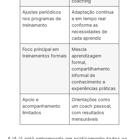
coaching
Ajustes periódicos
Adaptação contínua
nos programas de
e em tempo real
treinamento
conforme as
necessidades de
cada aprendiz
Foco principal em
Mescla
treinamentos formais
aprendizagem
formal,
compartilhamento
informal de
conhecimento e
experiências práticas
Apoio e
Orientações como
acompanhamento
um coach pessoal,
limitados
com resultados
mensuráveis
A IA já está entremeada em praticamente todos os