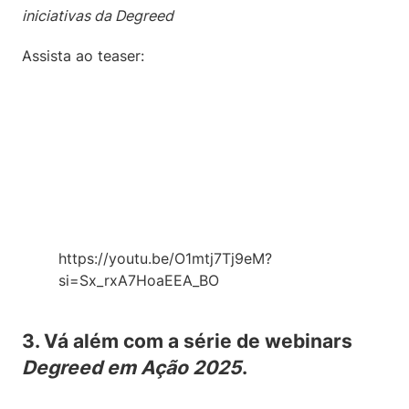
iniciativas da Degreed
Assista ao teaser:
https://youtu.be/O1mtj7Tj9eM?
si=Sx_rxA7HoaEEA_BO
3. Vá além com a série de webinars
Degreed em Ação 2025
.