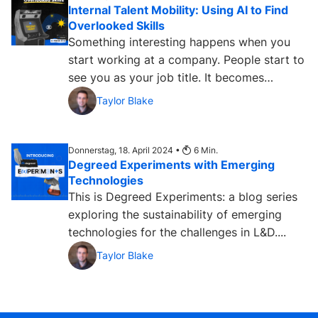
Internal Talent Mobility: Using AI to Find
Overlooked Skills
Something interesting happens when you
start working at a company. People start to
see you as your job title. It becomes
difficult for them to...
Taylor Blake
Donnerstag, 18. April 2024 •
6
Min.
Degreed Experiments with Emerging
Technologies
This is Degreed Experiments: a blog series
exploring the sustainability of emerging
technologies for the challenges in L&D....
Taylor Blake