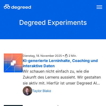
Zum
Inhalt
wechseln
Degreed Experiments
Dienstag, 18. November 2025 •
2
Min.
KI-generierte Lerninhalte, Coaching und
interaktive Daten
Wir schauen nicht einfach zu, wie die
Zukunft des Lernens aussieht. Wir gestalten
sie aktiv mit. Hierfür ist unser Degreed AI
Experiments Lab...
Taylor Blake