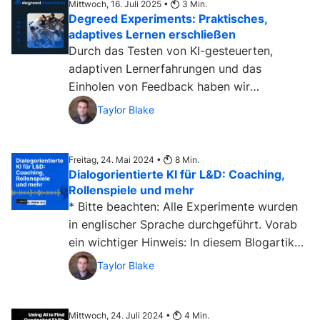
Mittwoch, 16. Juli 2025 •
3
Min.
Degreed Experiments: Praktisches,
adaptives Lernen erschließen
Durch das Testen von KI-gesteuerten,
adaptiven Lernerfahrungen und das
Einholen von Feedback haben wir
herausgefunden, wie sich der Lernfortschritt
Taylor Blake
individuell und „genau richtig“ gestalten
lässt....
Freitag, 24. Mai 2024 •
8
Min.
Dialogorientierte KI für L&D: Coaching,
Rollenspiele und mehr
* Bitte beachten: Alle Experimente wurden
in englischer Sprache durchgeführt. Vorab
ein wichtiger Hinweis: In diesem Blogartikel
dreht sich...
Taylor Blake
Mittwoch, 24. Juli 2024 •
4
Min.