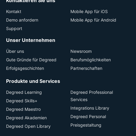
Kontaktieren Sie uns
Kontakt
Mobile App für iOS
Demo anfordern
Mobile App für Android
Support
Unser Unternehmen
Über uns
Newsroom
Gute Gründe für Degreed
Berufsmöglichkeiten
Erfolgsgeschichten
Partnerschaften
Produkte und Services
Degreed Learning
Degreed Professional
Services
Degreed Skills+
Integrations Library
Degreed Maestro
Degreed Personal
Degreed Akademien
Preisgestaltung
Degreed Open Library