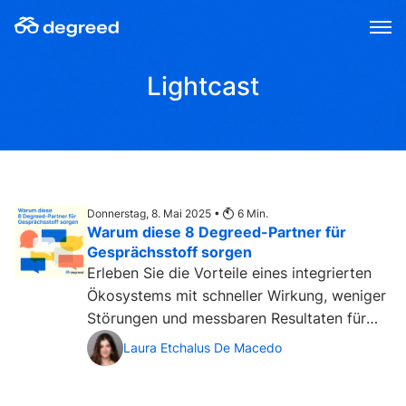
Zum
Inhalt
wechseln
Lightcast
Donnerstag, 8. Mai 2025 •
6
Min.
Warum diese 8 Degreed-Partner für
Gesprächsstoff sorgen
Erleben Sie die Vorteile eines integrierten
Ökosystems mit schneller Wirkung, weniger
Störungen und messbaren Resultaten für
alle Degreed-Kund:innen....
Laura Etchalus De Macedo