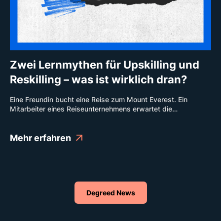
Zwei Lernmythen für Upskilling und
Reskilling – was ist wirklich dran?
Eine Freundin bucht eine Reise zum Mount Everest. Ein
Mitarbeiter eines Reiseunternehmens erwartet die
begeisterte Bergsteigerin am Flughafen in Nepal, überreicht
ihr eine Wanderkarte und sagt: „Viel Glück!“ Die Freundin wird
wahrscheinlich kein Selfie vom Hillary Step posten.
Mehr erfahren
Degreed News