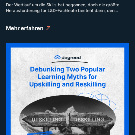
Der Wettlauf um die Skills hat begonnen, doch die größte
Herausforderung für L&D-Fachleute besteht darin, den
Mitarbeitenden genügend Zeitinseln zum Lernen am
Arbeitsplatz einzuräumen. Mitarbeitende verweilen noch
lange nach dem Startschuss an der Startlinie, weil sie einfach
Mehr erfahren
keine Zeit finden, neue Skills zu erlernen.