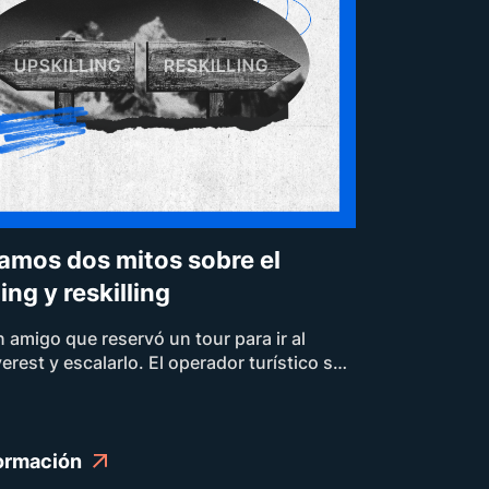
amos dos mitos sobre el
ing y reskilling
 amigo que reservó un tour para ir al
rest y escalarlo. El operador turístico se
esperar al entusiasmado alpinista en el
o a su llegada a Nepal, le entrega un
a buena suerte. Lo más probable es
egues a ver una selfi de tu amigo en el
ormación
ary.