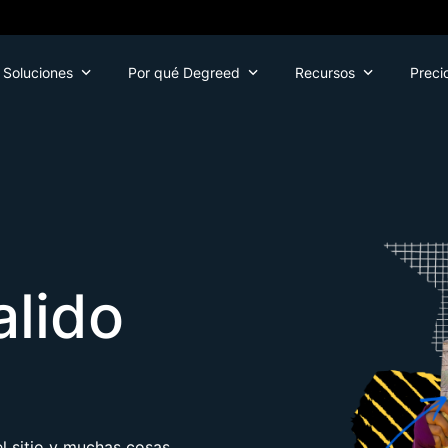
Soluciones
Por qué Degreed
Recursos
Preci
alido
 sitio y muchas cosas