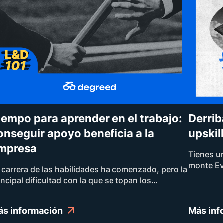
iempo para aprender en el trabajo:
Derrib
onseguir apoyo beneficia a la
upskill
mpresa
Tienes un
monte Eve
 carrera de las habilidades ha comenzado, pero la
limita a 
incipal dificultad con la que se topan los
aeropuert
ofesionales de Aprendizaje y desarrollo es
mapa y le dese
indarles a los empleados tiempo suficiente para
que no ll
ás información
Más inf
render en el trabajo. Los empleados se quedan
paso Hill