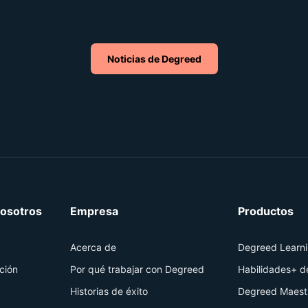
 la línea de partida bastante tiempo después de
e haya comenzado la carrera porque no tienen
empo para aprender habilidades nuevas.
Noticias de Degreed
osotros
Empresa
Productos
Acerca de
Degreed Learn
ción
Por qué trabajar con Degreed
Habilidades+ 
Historias de éxito
Degreed Maest