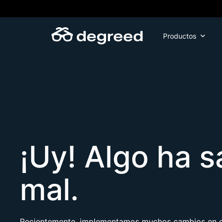
Skip
to
content
Productos
¡Uy! Algo ha s
mal.
Recientemente, implementamos muchos cambios en el