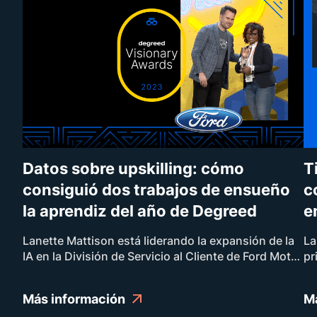
Datos sobre upskilling: cómo
T
consiguió dos trabajos de ensueño
c
la aprendiz del año de Degreed
e
Lanette Mattison está liderando la expansión de la
La
IA en la División de Servicio al Cliente de Ford Motor
pr
Company. Lo que quizás es aún más genial es que
pr
ella misma se colocó en ese lugar exclusivo gracias
br
Más información
M
a un upskilling autodirigido.
ap