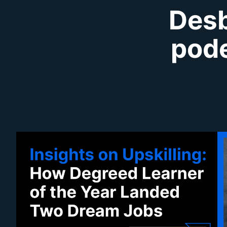
Desb
pode