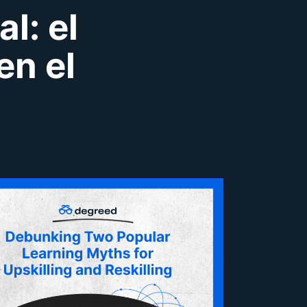
l: el
en el