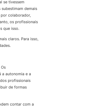
l se tivessem
as subestimam demais
 por colaborador,
nto, os profissionais
 que isso.
is claros. Para isso,
dades.
. Os
á a autonomia e a
dos profissionais
ibuir de formas
podem contar com a