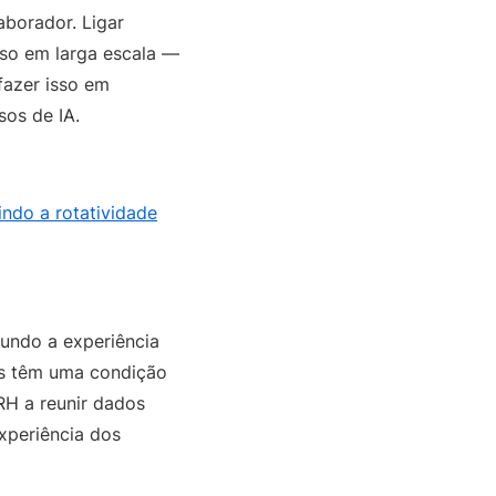
aborador. Ligar
sso em larga escala —
fazer isso em
os de IA.
indo a rotatividade
undo a experiência
es têm uma condição
RH a reunir dados
xperiência dos