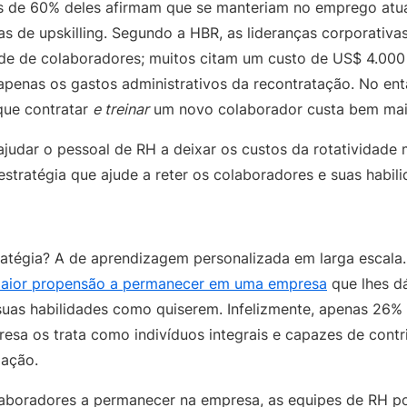
s de 60% deles afirmam que se manteriam no emprego atua
as de upskilling. Segundo a HBR, as lideranças corporativ
ade de colaboradores; muitos citam um custo de US$ 4.000
apenas os gastos administrativos da recontratação. No enta
ue contratar
e treinar
um novo colaborador custa bem mais
judar o pessoal de RH a deixar os custos da rotatividade ma
stratégia que ajude a reter os colaboradores e suas habili
ratégia? A de aprendizagem personalizada em larga escala
aior propensão a permanecer em uma empresa
que lhes d
uas habilidades como quiserem. Infelizmente, apenas 26% 
esa os trata como indivíduos integrais e capazes de contr
zação.
olaboradores a permanecer na empresa, as equipes de RH 