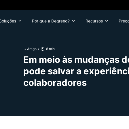
Soluções
Por que a Degreed?
Recursos
Preç
•
Artigo
•
8
min
Em meio às mudanças de
pode salvar a experiênc
colaboradores