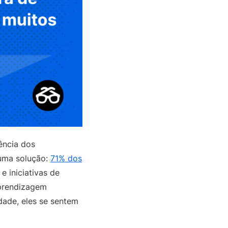
ência dos
 uma solução:
71% dos
 iniciativas de
aprendizagem
dade, eles se sentem