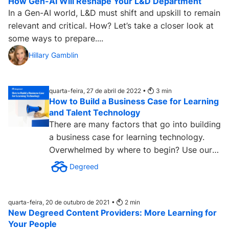
How Gen-AI Will Reshape Your L&D Department
In a Gen-AI world, L&D must shift and upskill to remain
relevant and critical. How? Let’s take a closer look at
some ways to prepare....
Hillary Gamblin
quarta-feira, 27 de abril de 2022 •
3
min
How to Build a Business Case for Learning
and Talent Technology
There are many factors that go into building
a business case for learning technology.
Overwhelmed by where to begin? Use our
flowchart for guidance....
Degreed
quarta-feira, 20 de outubro de 2021 •
2
min
New Degreed Content Providers: More Learning for
Your People