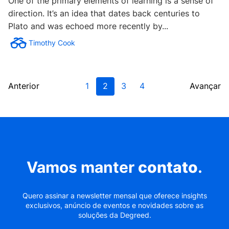
One of the primary elements of learning is a sense of
direction. It’s an idea that dates back centuries to
Plato and was echoed more recently by...
Timothy Cook
Anterior
1
2
3
4
Avançar
Vamos manter
contato
.
Quero assinar a newsletter mensal que oferece insights
exclusivos, anúncio de eventos e novidades sobre as
soluções da Degreed.