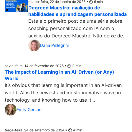
quarta-feira, 22 de janeiro de 2025 •
6
min
Degreed Maestro: avaliação de
habilidades e aprendizagem personalizada
Este é o primeiro post de uma série sobre
coaching personalizado com IA com o
auxílio do Degreed Maestro. Não deixe de
conferir o segundo e...
Dana Pellegrini
sexta-feira, 14 de fevereiro de 2025 •
3
min
The Impact of Learning in an AI-Driven (or Any)
World
It’s obvious that learning is important in an AI-driven
world. AI is the newest and most innovative wave in
technology, and knowing how to use it...
Emily Gerson
terça-feira, 24 de setembro de 2024 •
4
min