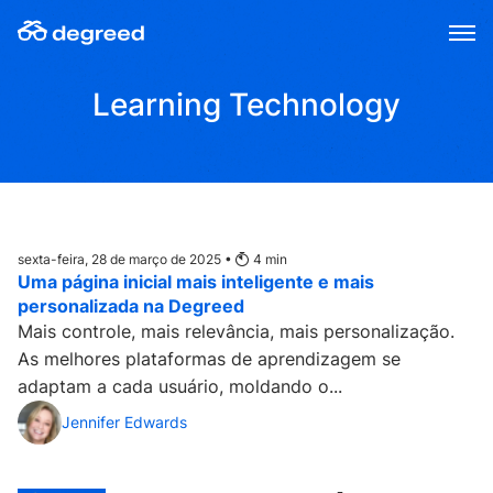
Skip
to
content
Learning Technology
sexta-feira, 28 de março de 2025 •
4
min
Uma página inicial mais inteligente e mais
personalizada na Degreed
Mais controle, mais relevância, mais personalização.
As melhores plataformas de aprendizagem se
adaptam a cada usuário, moldando o...
Jennifer Edwards