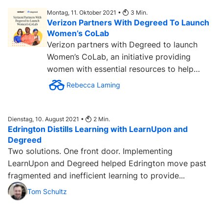
Montag, 11. Oktober 2021 •
3
Min.
Verizon Partners With Degreed To Launch
Women’s CoLab
Verizon partners with Degreed to launch
Women’s CoLab, an initiative providing
women with essential resources to help
them achieve success....
Rebecca Laming
Dienstag, 10. August 2021 •
2
Min.
Edrington Distills Learning with LearnUpon and
Degreed
Two solutions. One front door. Implementing
LearnUpon and Degreed helped Edrington move past
fragmented and inefficient learning to provide...
Tom Schultz