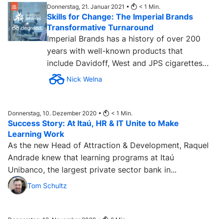
Donnerstag, 21. Januar 2021 •
< 1
Min.
Skills for Change: The Imperial Brands
Transformative Turnaround
Imperial Brands has a history of over 200
years with well-known products that
include Davidoff, West and JPS cigarettes
and Golden Virginia rolling...
Nick Welna
Donnerstag, 10. Dezember 2020 •
< 1
Min.
Success Story: At Itaú, HR & IT Unite to Make
Learning Work
As the new Head of Attraction & Development, Raquel
Andrade knew that learning programs at Itaú
Unibanco, the largest private sector bank in...
Tom Schultz