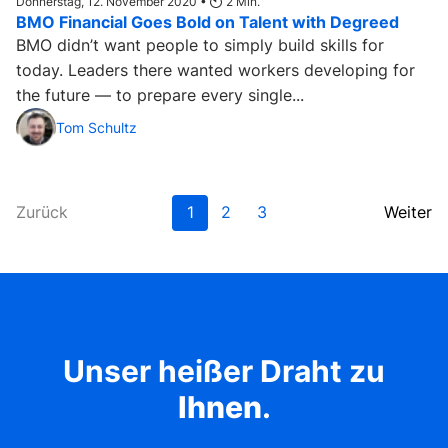
Donnerstag, 12. November 2020 •
2
Min.
BMO Financial Goes Bold on Talent with Degreed
BMO didn’t want people to simply build skills for
today. Leaders there wanted workers developing for
the future — to prepare every single...
Tom Schultz
Zurück
1
2
3
Weiter
Unser heißer Draht zu
Ihnen
.