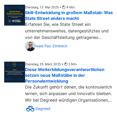
Dienstag, 13. Mai 2025 •
4
Min.
Skill-Entwicklung in großem Maßstab: Was
State Street anders macht
Erfahren Sie, wie State Street ein
unternehmensweites, datengestütztes und
von der Geschäftsleitung getragenes
Fundament für Mitarbeiteragilität und
Isael Paz-Zimbeck
interne Mobilität geschaffen hat....
Dienstag, 25. März 2025 •
5
Min.
Diese Weiterbildungsverantwortlichen
setzen neue Maßstäbe in der
Personalentwicklung
Die Zukunft gehört denen, die kontinuierlich
lernen, sich anpassen und innovativ bleiben.
Wir bei Degreed würdigen Organisationen,
die Lernen...
Degreed