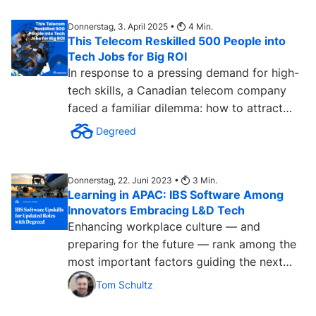
Donnerstag, 3. April 2025 •
4
Min.
This Telecom Reskilled 500 People into
Tech Jobs for Big ROI
In response to a pressing demand for high-
tech skills, a Canadian telecom company
faced a familiar dilemma: how to attract
talent in a fiercely...
Degreed
Donnerstag, 22. Juni 2023 •
3
Min.
Learning in APAC: IBS Software Among
Innovators Embracing L&D Tech
Enhancing workplace culture — and
preparing for the future — rank among the
most important factors guiding the next
chapter of learning...
Tom Schultz