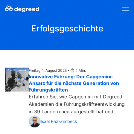
Zum
Inhalt
wechseln
Erfolgsgeschichte
Freitag, 1. August 2025 •
4
Min.
Innovative Führung: Der Capgemini-
Ansatz für die nächste Generation von
Führungskräften
Erfahren Sie, wie Capgemini mit Degreed
Akademien die Führungskräfteentwicklung
in 39 Ländern neu aufgestellt hat und
welche Erfolge daraus entstanden sind....
Isael Paz-Zimbeck