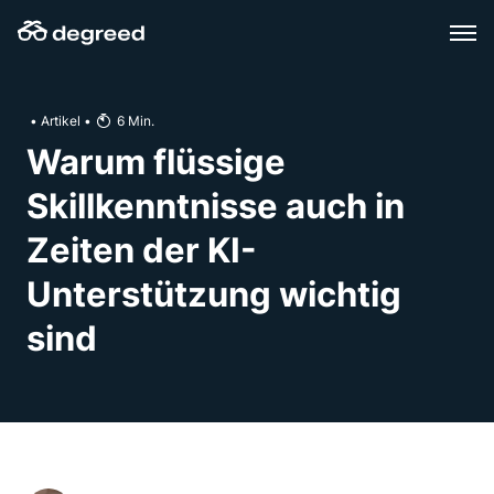
Zum
Inhalt
wechseln
•
Artikel
•
6
Min.
Warum flüssige
Skillkenntnisse auch in
Zeiten der KI-
Unterstützung wichtig
sind