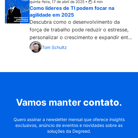
quinta-feira, 17 de abril de 2025 •
4
min
Como líderes de TI podem focar na
agilidade em 2025
Descubra como o desenvolvimento da
força de trabalho pode reduzir o estresse,
personalizar o crescimento e expandir entre
regiões e funções....
Tom Schultz
Vamos manter
contato
.
Quero assinar a newsletter mensal que oferece insights
exclusivos, anúncio de eventos e novidades sobre as
soluções da Degreed.