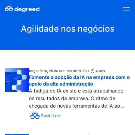
Skip
to
content
Agilidade nos negócios
terça-feira, 28 de outubro de 2025 •
4
min
Fomente a adoção da IA na empresa com o
apoio da alta administração
A fadiga de IA existe e está atrapalhando
os resultados da empresa. O ritmo de
chegada de novas ferramentas de IA ao
mercado é tão acelerado...
Susie Lee