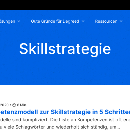
ösungen
Gute Gründe für Degreed
Ressourcen
Skillstrategie
z 2020 •
6
Min.
enzmodell zur Skillstrategie in 5 Schritte
lle sind kompliziert. Die Liste an Kompetenzen ist oft en
zu viele Schlagwörter und wiederholt sich ständig, um...