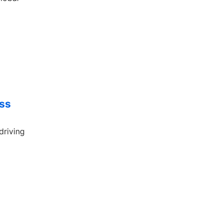
ess
driving