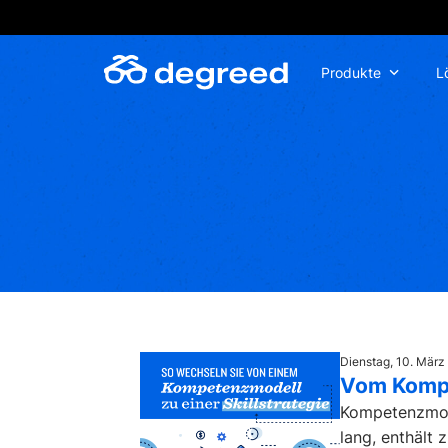
Zum
Inhalt
wechseln
Produkte
L
Dienstag, 10. Mär
Vom Kompet
Kompetenzmode
lang, enthält 