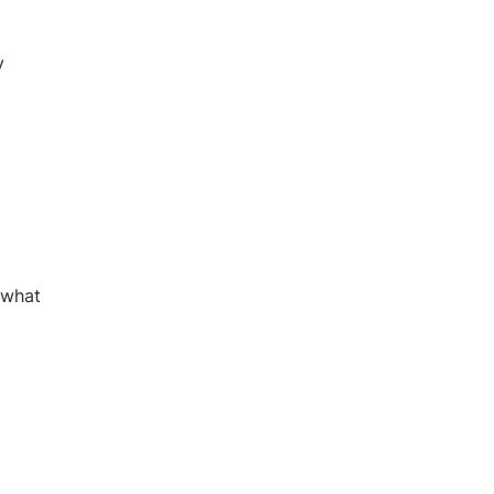
y
 what