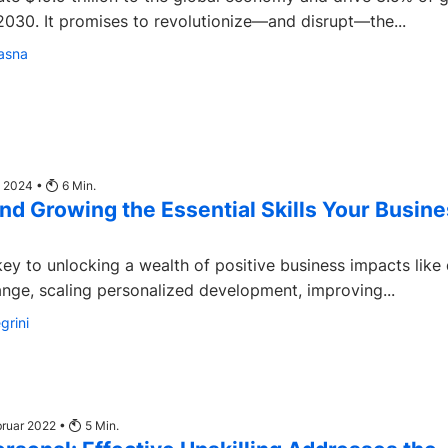
030. It promises to revolutionize—and disrupt—the...
asna
t 2024 •
6
Min.
d Growing the Essential Skills Your Busin
 key to unlocking a wealth of positive business impacts like 
nge, scaling personalized development, improving...
grini
bruar 2022 •
5
Min.