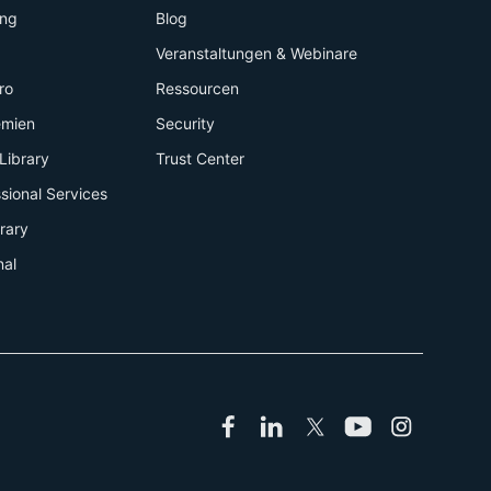
ing
Blog
+
Veranstaltungen & Webinare
ro
Ressourcen
emien
Security
Library
Trust Center
sional Services
brary
nal