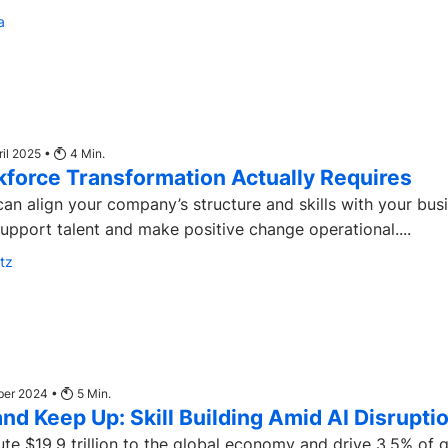
a
ril 2025 •
4
Min.
force Transformation Actually Requires
an align your company’s structure and skills with your bus
upport talent and make positive change operational....
tz
mber 2024 •
5
Min.
nd Keep Up: Skill Building Amid AI Disrupti
bute $19.9 trillion to the global economy and drive 3.5% of 