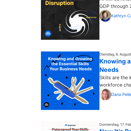
GDP through 2
Kathryn C
Dienstag, 6. Augus
Knowing an
Needs
Skills are the
workforce cha
Dana Pelle
Donnerstag, 17. Fe