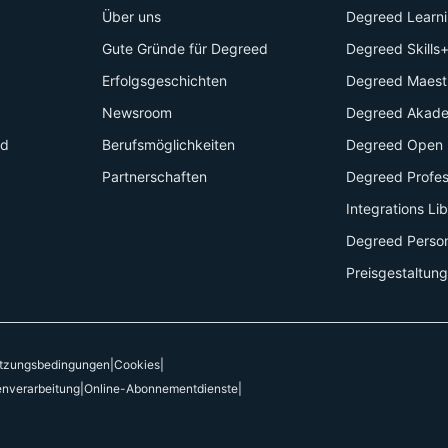
Über uns
Degreed Learn
Gute Gründe für Degreed
Degreed Skills
Erfolgsgeschichten
Degreed Maest
Newsroom
Degreed Akad
id
Berufsmöglichkeiten
Degreed Open 
Partnerschaften
Degreed Profes
Integrations Li
Degreed Perso
Preisgestaltung
tzungsbedingungen
|
Cookies
|
enverarbeitung
|
Online-Abonnementdienste
|