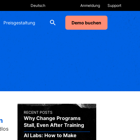
Anmeldung
Support
Preisgestaltung
Demo buchen
RECENT POSTS
Why Change Programs
n
Stall, Even After Training
dlos
AI Labs: How to Make