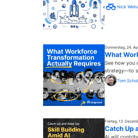
Nick Weln
Donnerstag, 24. Ap
What Work
See how you c
strategy—to s
Tom Schul
Freitag, 13. Deze
Catch Up a
AI will contri