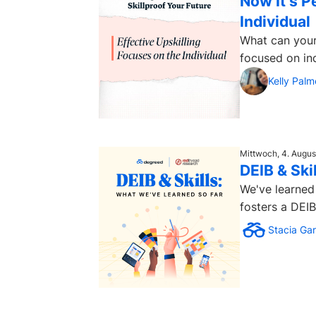
Now It’s P
Individual
What can your 
focused on ind
Kelly Palm
Mittwoch, 4. Augus
DEIB & Ski
We've learned 
fosters a DEIB
Stacia Gar