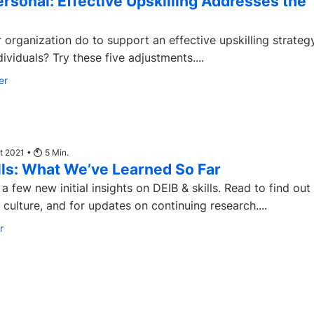
ersonal: Effective Upskilling Addresses the
organization do to support an effective upskilling strateg
ividuals? Try these five adjustments....
er
t 2021 •
5
Min.
lls: What We’ve Learned So Far
a few new initial insights on DEIB & skills. Read to find out
 culture, and for updates on continuing research....
r