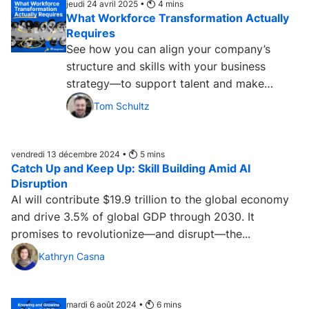
jeudi 24 avril 2025 •
4
mins
What Workforce Transformation Actually
Requires
See how you can align your company’s
structure and skills with your business
strategy—to support talent and make
positive change operational....
Tom Schultz
vendredi 13 décembre 2024 •
5
mins
Catch Up and Keep Up: Skill Building Amid AI
Disruption
AI will contribute $19.9 trillion to the global economy
and drive 3.5% of global GDP through 2030. It
promises to revolutionize—and disrupt—the...
Kathryn Casna
mardi 6 août 2024 •
6
mins