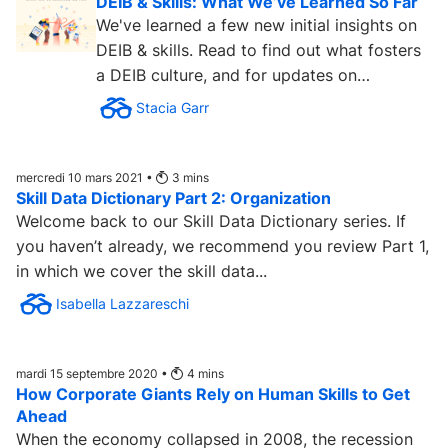
DEIB & Skills: What We’ve Learned So Far
We've learned a few new initial insights on
DEIB & skills. Read to find out what fosters
a DEIB culture, and for updates on
continuing research....
Stacia Garr
mercredi 10 mars 2021 •
3
mins
Skill Data Dictionary Part 2: Organization
Welcome back to our Skill Data Dictionary series. If
you haven’t already, we recommend you review Part 1,
in which we cover the skill data...
Isabella Lazzareschi
mardi 15 septembre 2020 •
4
mins
How Corporate Giants Rely on Human Skills to Get
Ahead
When the economy collapsed in 2008, the recession