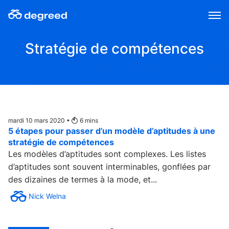
Aller
au
contenu
Stratégie de compétences
mardi 10 mars 2020 •
6
mins
5 étapes pour passer d’un modèle d’aptitudes à une
stratégie de compétences
Les modèles d’aptitudes sont complexes. Les listes
d’aptitudes sont souvent interminables, gonflées par
des dizaines de termes à la mode, et...
Nick Welna