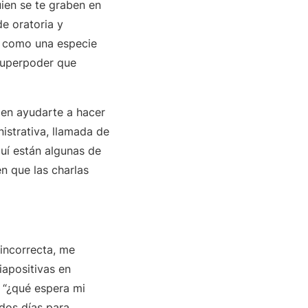
ien se te graben en
e oratoria y
ás como una especie
superpoder que
en ayudarte a hacer
nistrativa, llamada de
uí están algunas de
n que las charlas
incorrecta, me
iapositivas en
 “¿qué espera mi
dos días para