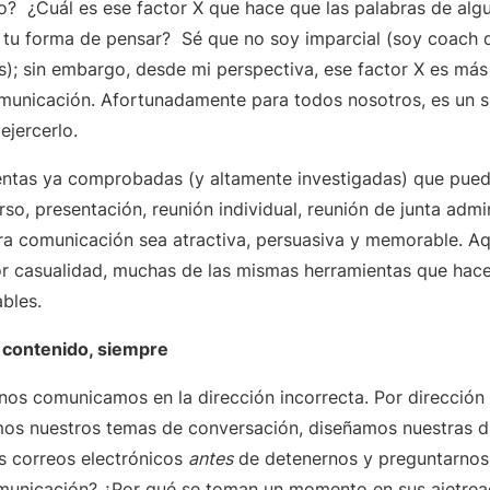
o? ¿Cuál es ese factor X que hace que las palabras de algu
 tu forma de pensar? Sé que no soy imparcial (soy coach d
os); sin embargo, desde mi perspectiva, ese factor X es m
municación. Afortunadamente para todos nosotros, es un 
ejercerlo.
ntas ya comprobadas (y altamente investigadas) que pued
so, presentación, reunión individual, reunión de junta admi
tra comunicación sea atractiva, persuasiva y memorable. Aq
por casualidad, muchas de las mismas herramientas que hace
ables.
 contenido, siempre
os comunicamos en la dirección incorrecta. Por dirección 
mos nuestros temas de conversación, diseñamos nuestras d
s correos electrónicos
antes
de detenernos y preguntarnos
municación? ¿Por qué se toman un momento en sus ajetrea