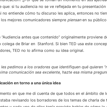
que: si tu audiencia no se ve reflejada en tu presentación 
si no entiende cómo tu discurso les aplica, entonces no tien
e los mejores comunicadores siempre
piensan
en su público
e “Audiencia antes que contenido” originalmente proviene 
o colega de Briar en Stanford. Si bien TED usa este conce
dores, TED no lo afirma como su idea original.
les pedimos a los oradores que identifiquen qué quieren “r
óxima comunicación sea excelente, hazte esa misma pregu
cación en torno a una única idea
mento en que me di cuenta de que todos en el ámbito de 
staba revisando los borradores de los temas de charla de 
entes y cada uno de ellos tenía previsto hablar de cómo la