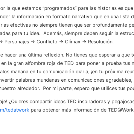
or la que estamos “programados” para las historias es que 
ender la información en formato narrativo que en una lista
torias efectivas no siempre tienen que ser profundamente pe
iadas para tu idea. Además, siempre deben seguir la estruc
 → Personajes → Conflicto → Clímax → Resolución.
 hacer una última reflexión. No tienes que esperar a que te
 en la gran alfombra roja de TED para poner a prueba tus 
los mañana en tu comunicación diaria, ¡en tu próxima reu
vertir palabras mundanas en comunicaciones agradables, 
uestro alrededor. Por mi parte, espero que utilices tus p
aje! ¿Quieres compartir ideas TED inspiradoras y pegajosa
om/tedatwork
para obtener más información de TED@Work 