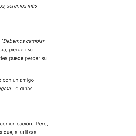
jos, seremos más
 “
Debemos cambiar
cia, pierden su
idea puede perder su
fé con un amigo
digma
” o dirías
 comunicación. Pero,
que, si utilizas