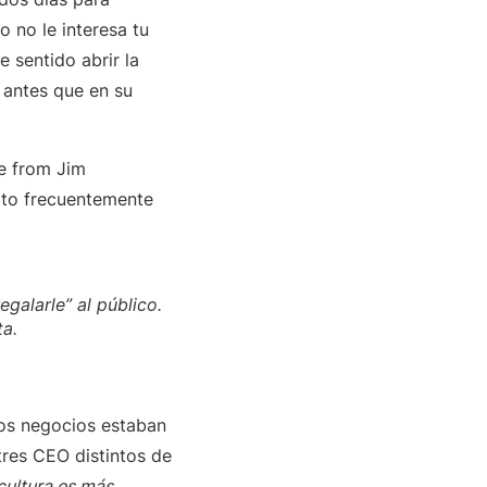
o no le interesa tu
e sentido abrir la
 antes que en su
de from Jim
pto frecuentemente
egalarle” al público.
nta.
los negocios estaban
tres CEO distintos de
cultura es más