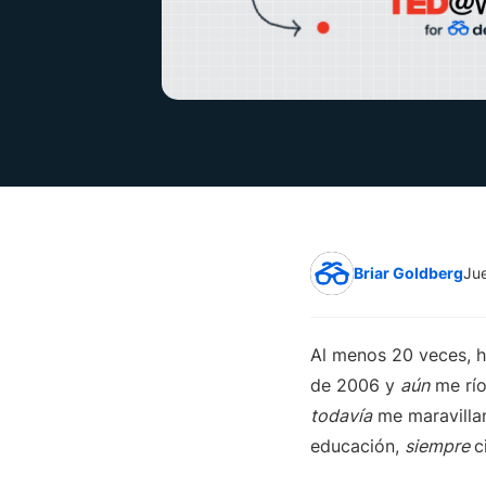
Briar Goldberg
Ju
Al menos 20 veces, he
de 2006 y
aún
me río
todavía
me maravillan
educación,
siempre
c