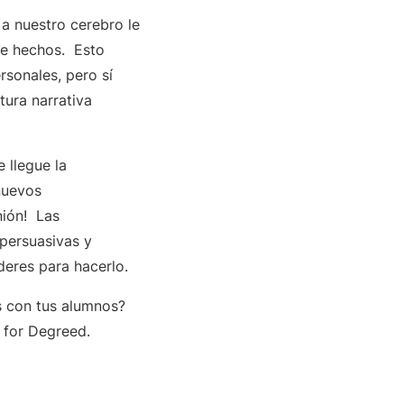
a nuestro cerebro le
 de hechos. Esto
rsonales, pero sí
tura narrativa
 llegue la
nuevos
nión! Las
persuasivas y
oderes para hacerlo.
s con tus alumnos?
for Degreed.