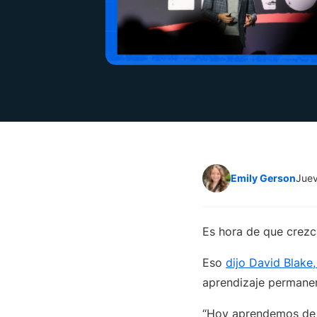
Emily Gerson
Juev
Es hora de que crezc
Eso
dijo David Blake,
aprendizaje permanen
“Hoy aprendemos de 