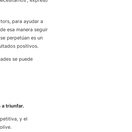
necesitamos”, expresó
tors, para ayudar a
 de esa manera seguir
e se perpetúan es un
ltados positivos.
idades se puede
a triunfar.
etitiva, y el
olive.