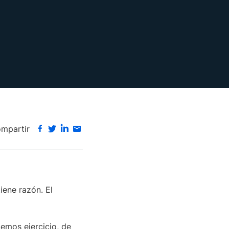
mpartir
tiene razón. El
mos ejercicio, de