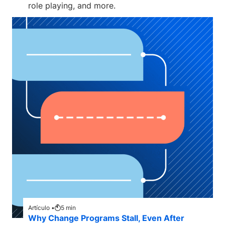
role playing, and more.
Artículo •
5
min
Why Change Programs Stall, Even After