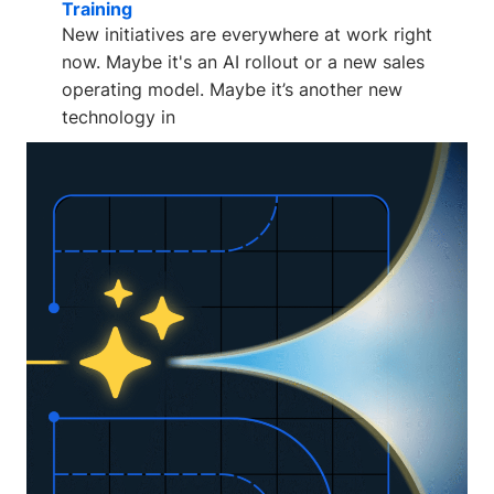
Training
New initiatives are everywhere at work right
now. Maybe it's an AI rollout or a new sales
operating model. Maybe it’s another new
technology in