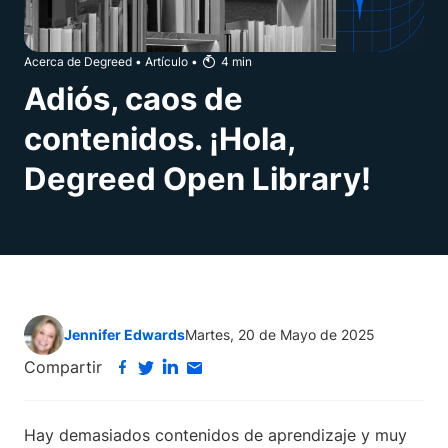
Acerca de Degreed
•
Artículo
•
4
min
Adiós, caos de
contenidos. ¡Hola,
Degreed Open Library!
Jennifer Edwards
Martes, 20 de Mayo de 2025
Compartir
Hay demasiados contenidos de aprendizaje y muy