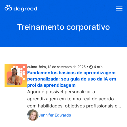
Skip
to
content
Treinamento corporativo
quinta-feira, 18 de setembro de 2025 •
4
min
Fundamentos básicos de aprendizagem
personalizada: seu guia de uso da IA em
prol da aprendizagem
Agora é possível personalizar a
aprendizagem em tempo real de acordo
com habilidades, objetivos profissionais e
preferências de aprendizagem....
Jennifer Edwards