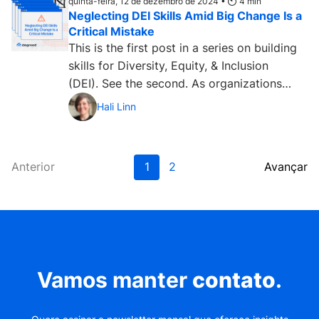
quinta-feira, 12 de dezembro de 2024 •
4
min
Neglecting DEI Skills Amid Big Change Is a
Critical Mistake
This is the first post in a series on building
skills for Diversity, Equity, & Inclusion
(DEI). See the second. As organizations
look...
Hali Linn
Anterior
1
2
Avançar
Vamos manter
contato
.