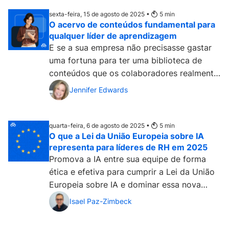
sexta-feira, 15 de agosto de 2025 •
5
min
O acervo de conteúdos fundamental para
qualquer líder de aprendizagem
E se a sua empresa não precisasse gastar
uma fortuna para ter uma biblioteca de
conteúdos que os colaboradores realmente
usassem? Isso é possível! Descubra agora
Jennifer Edwards
mesmo....
quarta-feira, 6 de agosto de 2025 •
5
min
O que a Lei da União Europeia sobre IA
representa para líderes de RH em 2025
Promova a IA entre sua equipe de forma
ética e efetiva para cumprir a Lei da União
Europeia sobre IA e dominar essa nova
era....
Isael Paz-Zimbeck