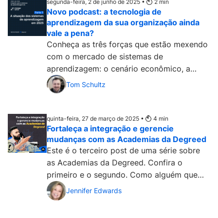
segunda-feira, 2 de junho de 2025 •
2
min
Novo podcast: a tecnologia de
aprendizagem da sua organização ainda
vale a pena?
Conheça as três forças que estão mexendo
com o mercado de sistemas de
aprendizagem: o cenário econômico, a
inteligência artificial e as habilidades....
Tom Schultz
quinta-feira, 27 de março de 2025 •
4
min
Fortaleça a integração e gerencie
mudanças com as Academias da Degreed
Este é o terceiro post de uma série sobre
as Academias da Degreed. Confira o
primeiro e o segundo. Como alguém que
acabou de ser contratado...
Jennifer Edwards