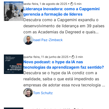
sexta-feira, 1 de agosto de 2025 •
5
min
Liderança inovadora: como a Capgemini
gerencia a formação de líderes
Descubra como a Capgemini expandiu o
desenvolvimento de liderança em 39 países
com as Academias da Degreed e quais
foram os resultados disso....
Isael Paz-Zimbeck
quarta-feira, 11 de junho de 2025 •
3
min
Novo podcast: o hype da IA nas
tecnologias da aprendizagem faz sentido?
Descubra se o hype da IA condiz com a
realidade, saiba o que está impedindo as
empresas de adotar essa nova tecnologia e
aprenda a escolher fornecedores....
Tom Schultz