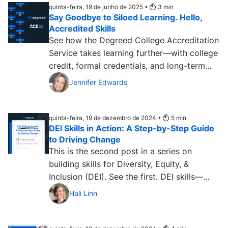
quinta-feira, 19 de junho de 2025 •
3
min
Say Goodbye to Siloed Learning. Hello,
Accredited Skills
See how the Degreed College Accreditation
Service takes learning further—with college
credit, formal credentials, and long-term
value. ...
Jennifer Edwards
quinta-feira, 19 de dezembro de 2024 •
5
min
DEI Skills in Action: A Step-by-Step Guide
to Driving Change
This is the second post in a series on
building skills for Diversity, Equity, &
Inclusion (DEI). See the first. DEI skills—
such as...
Hali Linn