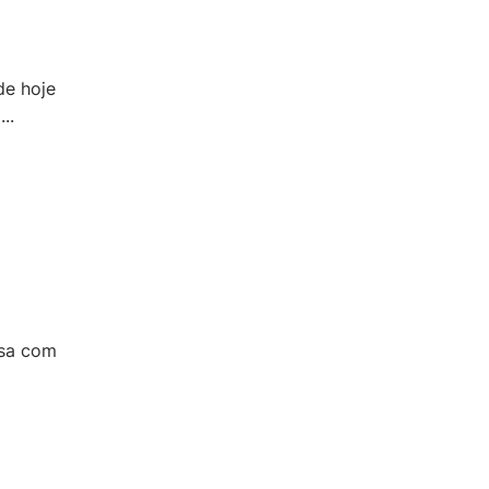
de hoje
..
esa com