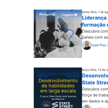
sexta-feira, 1 de a
Liderança
formação d
Descubra com
países com as
Isael Paz
terça-feira, 13 de
Desenvolvi
State Stre
Descubra como
força de trab
em dados e ap