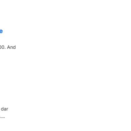
e
00. And
 dar
...