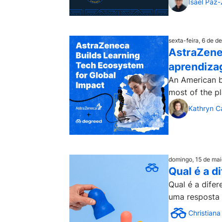
Isael Paz
sexta-feira, 6 de 
AstraZene
aprendiza
An American b
most of the p
Kathryn C
domingo, 15 de ma
Qual é a d
Qual é a dife
uma resposta d
Christiana