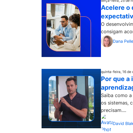
terça-feira, 25 de
Acelere o 
expectativ
O desenvolvim
consigam acom
Dana Pelle
quinta-feira, 16 de
Por que a 
aprendiz
Saiba como a 
os sistemas, 
precisam....
David Bla