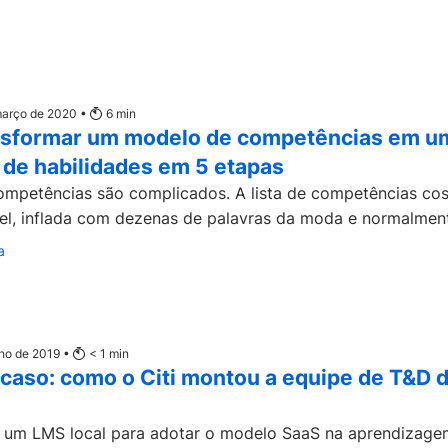
 março de 2020 •
6
min
sformar um modelo de competências em u
 de habilidades em 5 etapas
mpetências são complicados. A lista de competências co
vel, inflada com dezenas de palavras da moda e normalment
a
ulho de 2019 •
< 1
min
caso: como o Citi montou a equipe de T&D 
 um LMS local para adotar o modelo SaaS na aprendizage