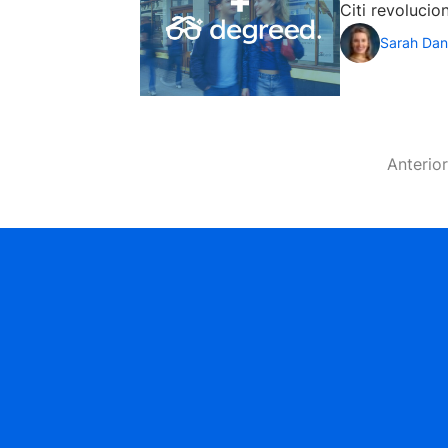
Citi revoluci
Sarah Dan
Anterior