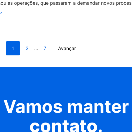
onou as operações, que passaram a demandar novos process
zl
1
2
7
Avançar
…
Vamos manter
contato
.