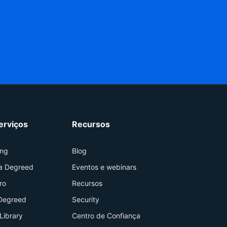
erviços
Recursos
ing
Blog
da Degreed
Eventos e webinars
ro
Recursos
Degreed
Security
Library
Centro de Confiança