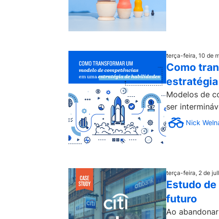
terça-feira, 10 de
Como tran
estratégia
Modelos de co
ser interminá
Nick Weln
terça-feira, 2 de j
Estudo de 
futuro
Ao abandonar