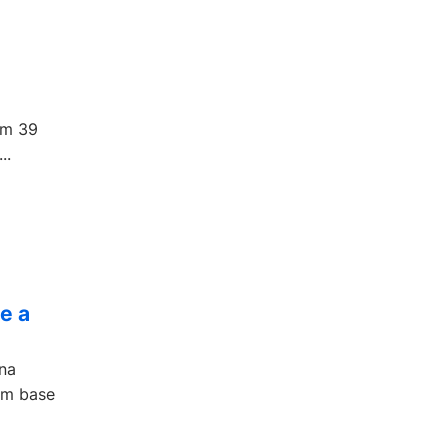
em 39
..
e a
 na
om base