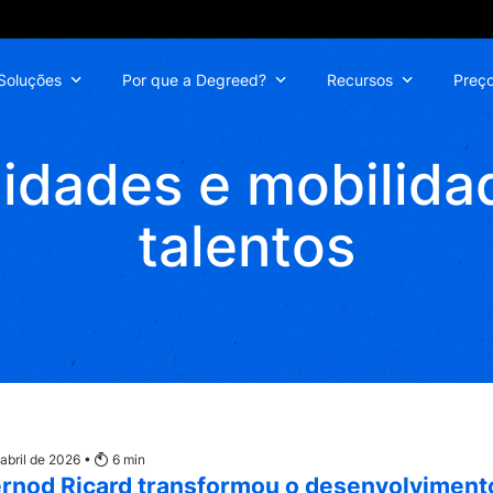
Soluções
Por que a Degreed?
Recursos
Preç
lidades e mobilida
talentos
 abril de 2026 •
6
min
rnod Ricard transformou o desenvolviment