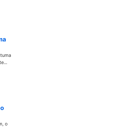
ma
stuma
e...
do
m, o