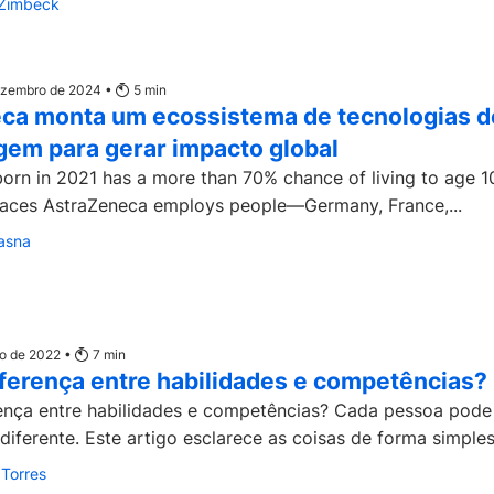
-Zimbeck
dezembro de 2024 •
5
min
ca monta um ecossistema de tecnologias d
gem para gerar impacto global
orn in 2021 has a more than 70% chance of living to age 1
laces AstraZeneca employs people—Germany, France,...
asna
io de 2022 •
7
min
iferença entre habilidades e competências?
rença entre habilidades e competências? Cada pessoa pode
iferente. Este artigo esclarece as coisas de forma simples.
 Torres