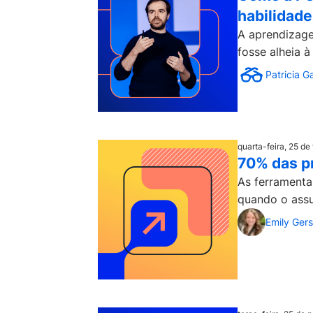
habilidad
A aprendizage
fosse alheia à
Patricia G
quarta-feira, 25 de
70% das p
As ferramenta
quando o assu
Emily Ger