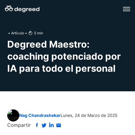
Skip
to
content
•
Artículo
•
5
min
Degreed Maestro:
coaching potenciado por
IA para todo el personal
Nag Chandrashekar
Lunes, 24 de Marzo de 2025
Compartir