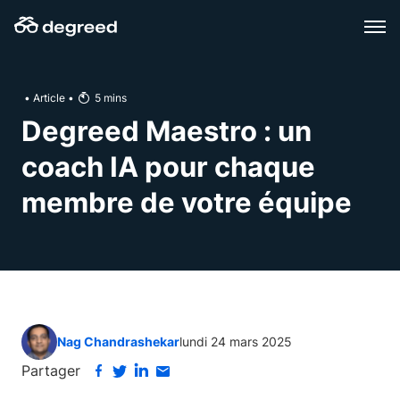
Aller
au
contenu
•
Article
•
5
mins
Degreed Maestro : un
coach IA pour chaque
membre de votre équipe
Nag Chandrashekar
lundi 24 mars 2025
Partager