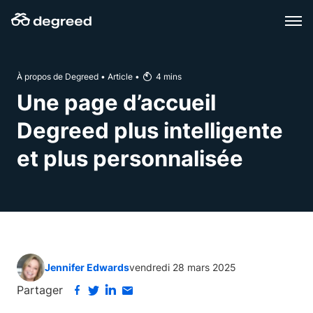
Aller
au
contenu
À propos de Degreed
•
Article
•
4
mins
Une page d’accueil
Degreed plus intelligente
et plus personnalisée
Jennifer Edwards
vendredi 28 mars 2025
Partager