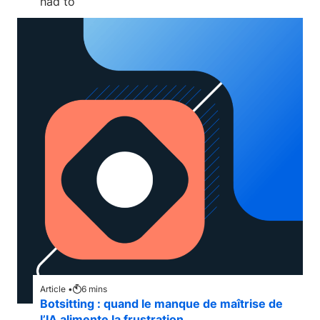
had to
Article •
6
mins
Botsitting : quand le manque de maîtrise de
l’IA alimente la frustration