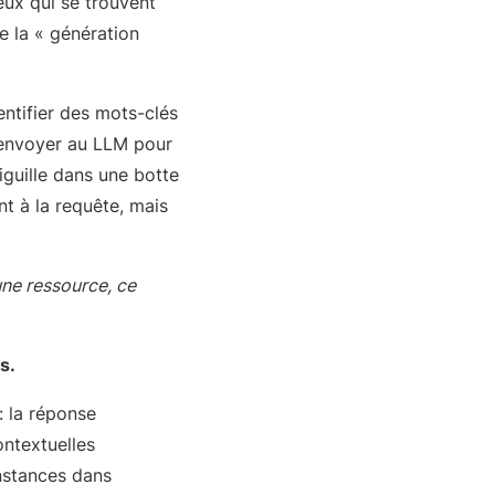
ux qui se trouvent
e la « génération
ntifier des mots-clés
s envoyer au LLM pour
iguille dans une botte
t à la requête, mais
une ressource, ce
s.
: la réponse
ontextuelles
onstances dans