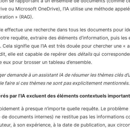
stion se rapportant à un ensemble de documents (comme ce
ve ou Microsoft OneDrive), l’IA utilise une méthode appelé
ration » (RAG).
le effectue une recherche dans tous les documents pour ide
votre requête, extraire des éléments d’information, puis le
 Cela signifie que l’IA est très douée pour chercher une « a
dit, elle est capable de repérer des
détails
qui corresponden
tre eux pour brosser un tableau d’ensemble.
er demande à un assistant IA de résumer les thèmes clés d’
 le faire si ces thèmes ne sont pas explicitement mentionnés.
és par l’IA excluent des éléments contextuels important
apidement à presque n’importe quelle requête. Le problème 
e de documents internes) ne restitue pas les informations c
’auteur, à son expérience, à la date de publication, aux circ