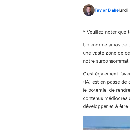
Taylor Blake
lundi
* Veuillez noter que 
Un énorme amas de d
une vaste zone de cet
notre surconsommatio
C’est également l’aven
(IA) est en passe de 
le potentiel de rendr
contenus médiocres qu
développer et à être 