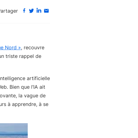
Partager
ue Nord »
, recouvre
n triste rappel de
telligence artificielle
b. Bien que l’IA ait
novante, la vague de
urs à apprendre, à se