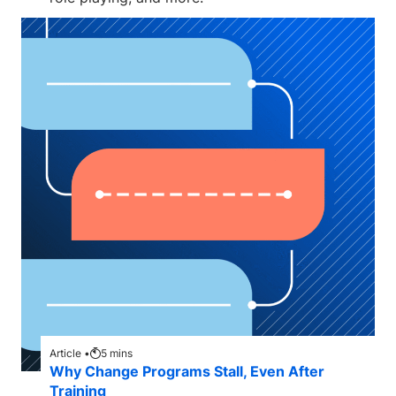
Article •
5
mins
Why Change Programs Stall, Even After
Training