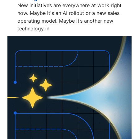
New initiatives are everywhere at work right
now. Maybe it's an AI rollout or a new sales
operating model. Maybe it’s another new
technology in