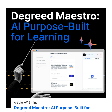
Article •
5
mins
Degreed Maestro: AI Purpose-Built for