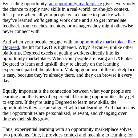
By scaling opportunity,
an opportunity marketplace
gives everybody
the chance to apply new skills in a real-world, on-the-job context.
It’s a place where all your people get a chance to practice what
they’ve learned
while
getting work done and also get immediate
feedback from coaches, mentors, or managers they might otherwise
never connect with.
And when your people engage with
an opportunity marketplace like
Degreed
, the lift for L&D is lightened. Why? Because, unlike other
platforms, Degreed excels at getting workers directly into its
opportunity marketplace. When your people are using an LXP like
Degreed to learn and upskill, they’re already on the learning
experience part of the platform. Making good use of the marketplace
is easy, because they’re already there, and they can browse it every
day.
Equally important is the connection between what your people are
learning and the types of experiential learning opportunities they get
to explore. If they’re using Degreed to learn new skills, the
opportunities they see are aligned with that learning. And that means
their opportunities are personalized, relevant, and changing over
time as their skills grow.
Thus, experiential learning with an opportunity marketplace solves
two problems. One, it provides context and meaning to learning for