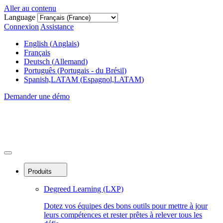
Aller au contenu
Language
Connexion
Assistance
English
(
Anglais
)
Français
Deutsch
(
Allemand
)
Português
(
Portugais - du Brésil
)
Spanish,LATAM
(
Espagnol,LATAM
)
Demander une démo
Produits
Degreed Learning (LXP)
Dotez vos équipes des bons outils pour mettre à jour
leurs compétences et rester prêtes à relever tous les