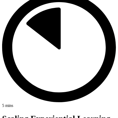
5
mins