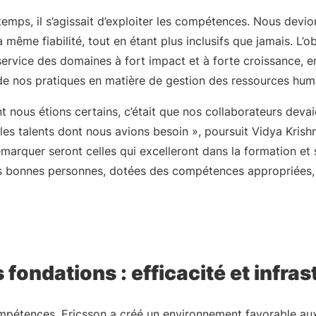
mps, il s’agissait d’exploiter les compétences. Nous devion
même fiabilité, tout en étant plus inclusifs que jamais. L’ob
rvice des domaines à fort impact et à forte croissance, en
e nos pratiques en matière de gestion des ressources hum
nt nous étions certains, c’était que nos collaborateurs deva
les talents dont nous avions besoin », poursuit Vidya Krish
émarquer seront celles qui excelleront dans la formation et
 bonnes personnes, dotées des compétences appropriées, 
 fondations : efficacité et infra
mpétences, Ericsson a créé un environnement favorable aux 