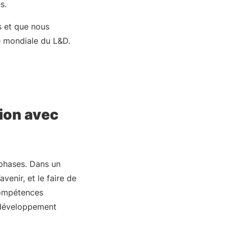
s.
s et que nous
le mondiale du L&D.
ion avec
 phases. Dans un
enir, et le faire de
 compétences
ur développement