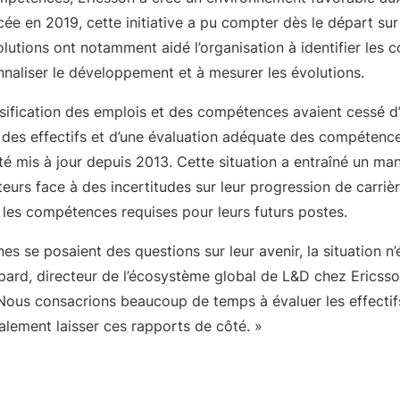
cée en 2019, cette initiative a pu compter dès le départ su
olutions ont notamment aidé l’organisation à identifier les
nnaliser le développement et à mesurer les évolutions.
sification des emplois et des compétences avaient cessé d’
e des effectifs et d’une évaluation adéquate des compétences
té mis à jour depuis 2013. Cette situation a entraîné un m
ateurs face à des incertitudes sur leur progression de carri
ur les compétences requises pour leurs futurs postes.
s se posaient des questions sur leur avenir, la situation n’é
pard, directeur de l’écosystème global de L&D chez Ericsso
Nous consacrions beaucoup de temps à évaluer les effectifs
alement laisser ces rapports de côté. »