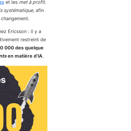
es
et les
met à profit
.
s systématique,
afin
au changement.
ez Ericsson : il y a
ivement restreint de
 30 000 des quelque
nts
en matière d’IA
.