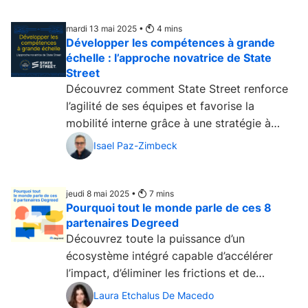
mardi 13 mai 2025 •
4
mins
Développer les compétences à grande
échelle : l’approche novatrice de State
Street
Découvrez comment State Street renforce
l’agilité de ses équipes et favorise la
mobilité interne grâce à une stratégie à
l’échelle de l’entreprise, fondée sur les
Isael Paz-Zimbeck
données et soutenue par ses dirigeants....
jeudi 8 mai 2025 •
7
mins
Pourquoi tout le monde parle de ces 8
partenaires Degreed
Découvrez toute la puissance d’un
écosystème intégré capable d’accélérer
l’impact, d’éliminer les frictions et de
générer des résultats tangibles pour chaque
Laura Etchalus De Macedo
client Degreed....