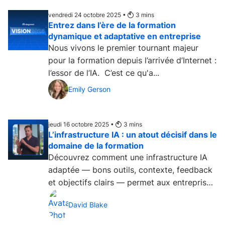
vendredi 24 octobre 2025 •
3
mins
Entrez dans l’ère de la formation
dynamique et adaptative en entreprise
Nous vivons le premier tournant majeur
pour la formation depuis l’arrivée d’Internet :
l’essor de l’IA. C’est ce qu'a...
Emily Gerson
jeudi 16 octobre 2025 •
3
mins
L’infrastructure IA : un atout décisif dans le
domaine de la formation
Découvrez comment une infrastructure IA
adaptée — bons outils, contexte, feedback
et objectifs clairs — permet aux entreprises
d’adopter cette technologie plus
David Blake
rapidement et efficacement....