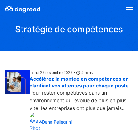
Aller
au
contenu
Stratégie de compétences
mardi 25 novembre 2025 •
4
mins
Accélérez la montée en compétences en
clarifiant vos attentes pour chaque poste
Pour rester compétitives dans un
environnement qui évolue de plus en plus
vite, les entreprises ont plus que jamais
besoin d’investir dans le...
Dana Pellegrini