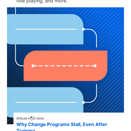
role playing, and more.
Article •
5
mins
Why Change Programs Stall, Even After
Training