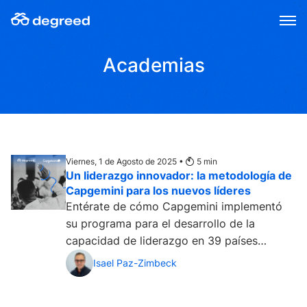
Skip
to
content
Academias
Viernes, 1 de Agosto de 2025 •
5
min
Un liderazgo innovador: la metodología de
Capgemini para los nuevos líderes
Entérate de cómo Capgemini implementó
su programa para el desarrollo de la
capacidad de liderazgo en 39 países
gracias a las Academias de Degreed y qué
Isael Paz-Zimbeck
sucedió después....