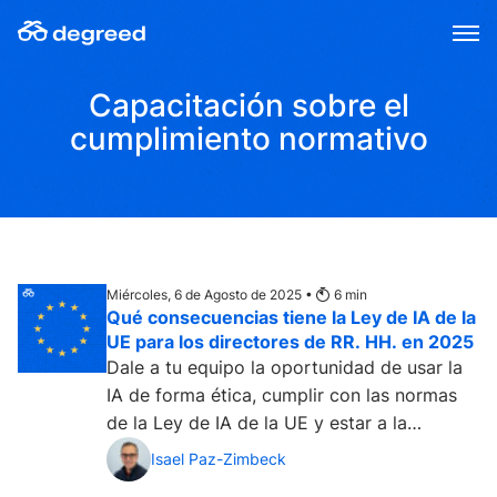
Skip
to
content
Capacitación sobre el
cumplimiento normativo
Miércoles, 6 de Agosto de 2025 •
6
min
Qué consecuencias tiene la Ley de IA de la
UE para los directores de RR. HH. en 2025
Dale a tu equipo la oportunidad de usar la
IA de forma ética, cumplir con las normas
de la Ley de IA de la UE y estar a la
vanguardia en esta nueva era....
Isael Paz-Zimbeck