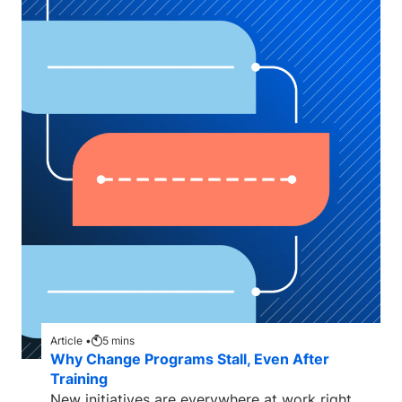
Article •
5
mins
Why Change Programs Stall, Even After
Training
New initiatives are everywhere at work right