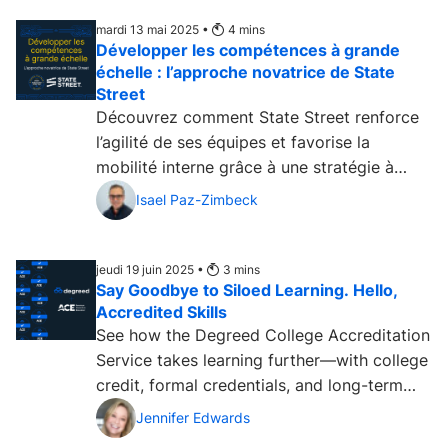
mardi 13 mai 2025 •
4
mins
Développer les compétences à grande
échelle : l’approche novatrice de State
Street
Découvrez comment State Street renforce
l’agilité de ses équipes et favorise la
mobilité interne grâce à une stratégie à
l’échelle de l’entreprise, fondée sur les
Isael Paz-Zimbeck
données et soutenue par ses dirigeants....
jeudi 19 juin 2025 •
3
mins
Say Goodbye to Siloed Learning. Hello,
Accredited Skills
See how the Degreed College Accreditation
Service takes learning further—with college
credit, formal credentials, and long-term
value. ...
Jennifer Edwards