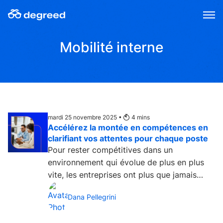
Aller
au
contenu
Mobilité interne
mardi 25 novembre 2025 •
4
mins
Accélérez la montée en compétences en
clarifiant vos attentes pour chaque poste
Pour rester compétitives dans un
environnement qui évolue de plus en plus
vite, les entreprises ont plus que jamais
besoin d’investir dans le...
Dana Pellegrini