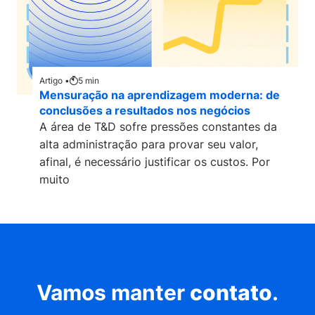
Artigo •
5
min
Mensuração na aprendizagem moderna: de
conclusões a resultados nos negócios
A área de T&D sofre pressões constantes da
alta administração para provar seu valor,
afinal, é necessário justificar os custos. Por
muito
Vamos manter
contato
.